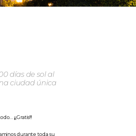
0 días de sol al
na ciudad única
o… ¡¡¡Gratis!!!
caminos durante toda su