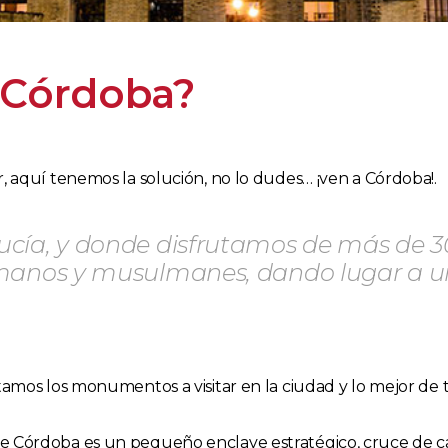
n Córdoba?
, aquí tenemos la solución, no lo dudes… ¡ven a Córdoba!.
cía, y donde disfrutamos de más de 30
omanos y musulmanes, dando lugar a u
amos los monumentos a visitar en la ciudad y lo mejor de tod
ue Córdoba es un pequeño enclave estratégico, cruce de 