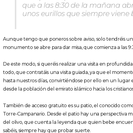
que a las 8:30 de la mañana ab
unos eurillos que siempre viene 
Aunque tengo que poneros sobre aviso, solo tendréis una ho
monumento se abre para dar misa, que comienza a las 9:30,
De este modo, si queréis realizar una visita en profundid
todo, que contratáis una visita guiada, ya que el momento 
hasta nuestros días, convirtiéndose por ello en un lugar 
desde la población del emirato islámico hacia los cristiano
También de acceso gratuito es su patio, el conocido como
Torre-Campanario. Desde el patio hay una perspectiva m
del olivo, que cuenta la leyenda que quien bebe encuen
sabéis, siempre hay que probar suerte.