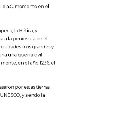
l II a.C, momento en el
erio, la Bética, y
a a la península en el
as ciudades más grandes y
ria una guerra civil
lmente, en el año 1236, el
aron por estas tierras,
 UNESCO, y siendo la