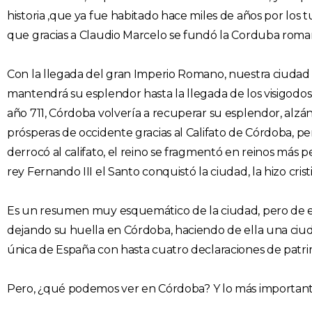
historia ,que ya fue habitado hace miles de años por los
que gracias a Claudio Marcelo se fundó la Corduba roma
Con la llegada del gran Imperio Romano, nuestra ciudad se 
mantendrá su esplendor hasta la llegada de los visigodos e
año 711, Córdoba volvería a recuperar su esplendor, alzá
prósperas de occidente gracias al Califato de Córdoba, pe
derrocó al califato, el reino se fragmentó en reinos más p
rey Fernando III el Santo conquistó la ciudad, la hizo crist
Es un resumen muy esquemático de la ciudad, pero de esa
dejando su huella en Córdoba, haciendo de ella una ciud
única de España con hasta cuatro declaraciones de patr
Pero, ¿qué podemos ver en Córdoba? Y lo más importante, 