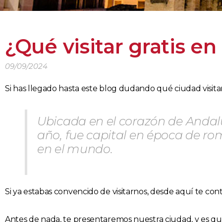
¿Qué visitar gratis e
09/09/2024
Si has llegado hasta este blog dudando qué ciudad visitar
Ubicada en el corazón de Andalu
año, fue capital en época de r
en el mundo.
Si ya estabas convencido de visitarnos, desde aquí te cont
Antes de nada, te presentaremos nuestra ciudad, y es q