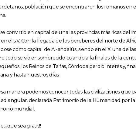
 turdetanos, población que se encontraron los romanos en e
na.
convirtió en capital de una las provincias más ricas del imp
n el s.V. Con la llegada de los bereberes del norte de Áfric
ndose como capital de Al-andalús, siendo en el X una de l
ro todo se vio ensombrecido cuando a la finales de la centu
equeños, los Reinos de Taifas, Córdoba perdió interés y, fina
iana y hasta nuestros días.
 manera podemos conocer todas las civilizaciones que pas
ad singular, declarada Patrimonio de la Humanidad por la
imonio mundial.
¡¡que sea gratis!!